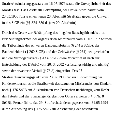
Strafrechtsänderungsgesetz vom 16.07.1979 setzte die Unverjährbarkeit des
Mordes fest. Das Gesetz zur Bekämpfung der Umweltkriminalität vom
28.03.1980 führte einen neuen 28. Abschnitt Straftaten gegen die Umwelt
in das StGB ein (§§ 324–330 d, jetzt 29. Abschnitt).
Durch das Gesetz zur Bekämpfung des illegalen Rauschgifthandels u. a.
Erscheinungsformen der organisierten Kriminalität vom 15.07.1992 wurden
die Tatbestände des schweren Bandendiebstahls (§ 244 a StGB), der
Bandenhehlerei (§ 260 StGB) und der Geldwäsche (§ 261) neu geschaffen
und die Vermögensstrafe (§ 43 a StGB; diese Vorschrift ist nach der
Entscheidung des BVerfG vom 20. 3. 2002 verfassungswidrig und nichtig)
sowie der erweiterte Verfall (§ 73 d) eingeführt. Das 27.
Strafrechtsänderungsgesetz vom 23.07.1993 hat zur Eindämmung des
Kindersextourismus die Strafbarkeit des sexuellen Missbrauchs von Kindern
nach § 176 StGB auf Auslandstaten von Deutschen unabhängig vom Recht
des Tatorts und der Staatsangehörigkeit des Opfers erweitert (§ 5 Nr. 8
StGB). Ferner führte das 29. Strafrechtsänderungsgesetz vom 31.05.1994
durch Aufhebung des § 175 StGB zur Abschaffung der besonderen