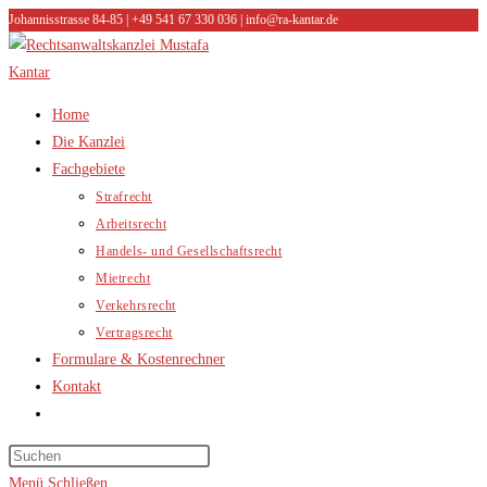
Johannisstrasse 84-85 | +49 541 67 330 036 | info@ra-kantar.de
Zum
Inhalt
springen
Home
Die Kanzlei
Fachgebiete
Strafrecht
Arbeitsrecht
Handels- und Gesellschaftsrecht
Mietrecht
Verkehrsrecht
Vertragsrecht
Formulare & Kostenrechner
Kontakt
Website-
Suche
umschalten
Menü
Schließen