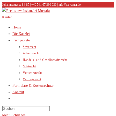
Johannisstrasse 84-85 | +49 541 67 330 036 | info@ra-kantar.de
Zum
Inhalt
springen
Home
Die Kanzlei
Fachgebiete
Strafrecht
Arbeitsrecht
Handels- und Gesellschaftsrecht
Mietrecht
Verkehrsrecht
Vertragsrecht
Formulare & Kostenrechner
Kontakt
Website-
Suche
umschalten
Menü
Schließen