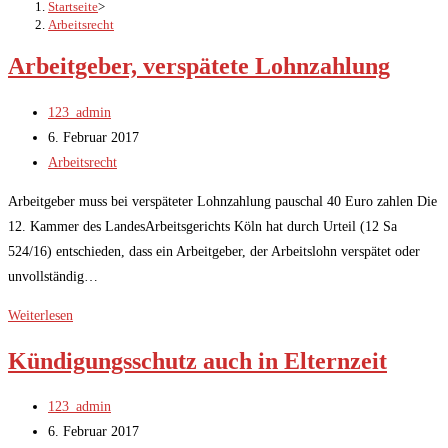
Startseite
>
Arbeitsrecht
Arbeitgeber, verspätete Lohnzahlung
Beitrags-
123_admin
Autor:
Beitrag
6. Februar 2017
veröffentlicht:
Beitrags-
Arbeitsrecht
Kategorie:
Arbeitgeber muss bei verspäteter Lohnzahlung pauschal 40 Euro zahlen Die
12. Kammer des LandesArbeitsgerichts Köln hat durch Urteil (12 Sa
524/16) entschieden, dass ein Arbeitgeber, der Arbeitslohn verspätet oder
unvollständig…
Arbeitgeber,
Weiterlesen
verspätete
Kündigungsschutz auch in Elternzeit
Lohnzahlung
Beitrags-
123_admin
Autor:
Beitrag
6. Februar 2017